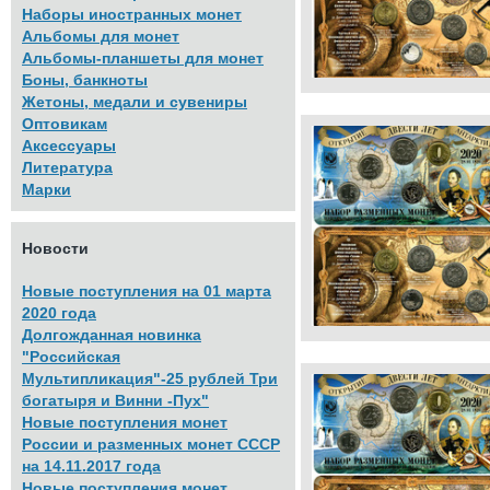
Наборы иностранных монет
Альбомы для монет
Альбомы-планшеты для монет
Боны, банкноты
Жетоны, медали и сувениры
Оптовикам
Аксессуары
Литература
Марки
Новости
Новые поступления на 01 марта
2020 года
Долгожданная новинка
"Российская
Мультипликация"-25 рублей Три
богатыря и Винни -Пух"
Новые поступления монет
России и разменных монет СССР
на 14.11.2017 года
Новые поступления монет