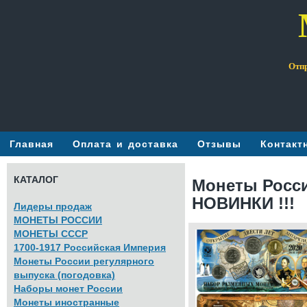
Отпр
Главная
Оплата и доставка
Отзывы
Контакт
КАТАЛОГ
Монеты Росси
НОВИНКИ !!!
Лидеры продаж
МОНЕТЫ РОССИИ
МОНЕТЫ СССР
1700-1917 Российская Империя
Монеты России регулярного
выпуска (погодовка)
Наборы монет России
Монеты иностранные