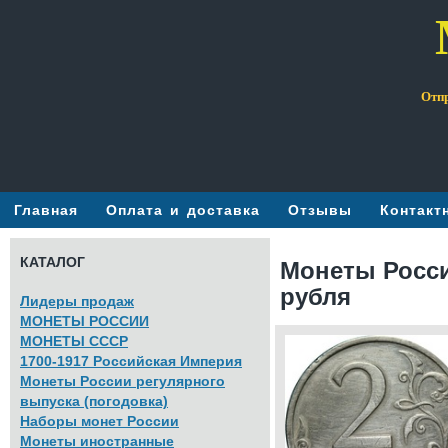
Отпр
Главная
Оплата и доставка
Отзывы
Контакт
КАТАЛОГ
Монеты Росси
рубля
Лидеры продаж
МОНЕТЫ РОССИИ
МОНЕТЫ СССР
1700-1917 Российская Империя
Монеты России регулярного
выпуска (погодовка)
Наборы монет России
Монеты иностранные