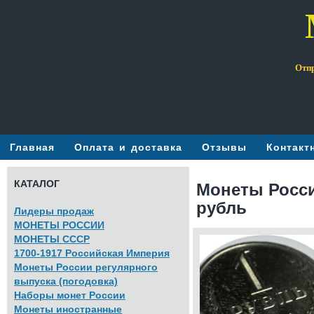
Отпр
Главная
Оплата и доставка
Отзывы
Контакт
КАТАЛОГ
Монеты Росси
рубль
Лидеры продаж
МОНЕТЫ РОССИИ
МОНЕТЫ СССР
1700-1917 Российская Империя
Монеты России регулярного
выпуска (погодовка)
Наборы монет России
Монеты иностранные