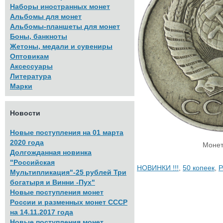
Наборы иностранных монет
Альбомы для монет
Альбомы-планшеты для монет
Боны, банкноты
Жетоны, медали и сувениры
Оптовикам
Аксессуары
Литература
Марки
Новости
Новые поступления на 01 марта
2020 года
Монет
Долгожданная новинка
"Российская
НОВИНКИ !!!
,
50 копеек
,
Р
Мультипликация"-25 рублей Три
богатыря и Винни -Пух"
Новые поступления монет
России и разменных монет СССР
на 14.11.2017 года
Новые поступления монет