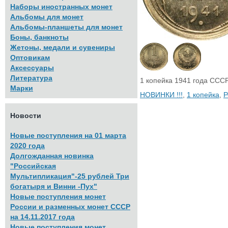
Наборы иностранных монет
Альбомы для монет
Альбомы-планшеты для монет
Боны, банкноты
Жетоны, медали и сувениры
Оптовикам
Аксессуары
Литература
1 копейка 1941 года ССС
Марки
НОВИНКИ !!!
,
1 копейка
,
Р
Новости
Новые поступления на 01 марта
2020 года
Долгожданная новинка
"Российская
Мультипликация"-25 рублей Три
богатыря и Винни -Пух"
Новые поступления монет
России и разменных монет СССР
на 14.11.2017 года
Новые поступления монет