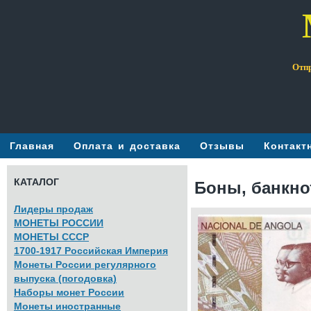
Отпр
Главная
Оплата и доставка
Отзывы
Контакт
КАТАЛОГ
Боны, банкно
Лидеры продаж
МОНЕТЫ РОССИИ
МОНЕТЫ СССР
1700-1917 Российская Империя
Монеты России регулярного
выпуска (погодовка)
Наборы монет России
Монеты иностранные