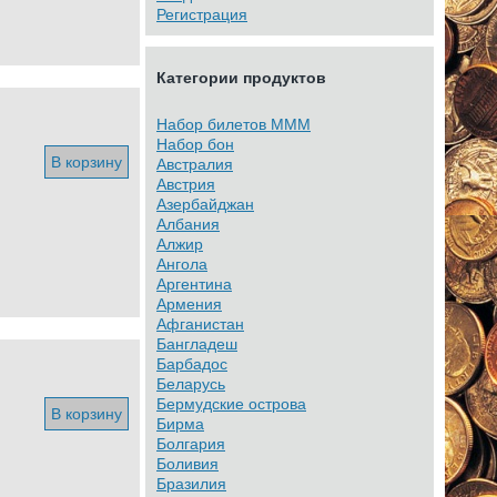
Регистрация
Категории продуктов
Набор билетов МММ
Набор бон
В корзину
Австралия
Австрия
Азербайджан
Албания
Алжир
Ангола
Аргентина
Армения
Афганистан
Бангладеш
Барбадос
Беларусь
Бермудские острова
В корзину
Бирма
Болгария
Боливия
Бразилия