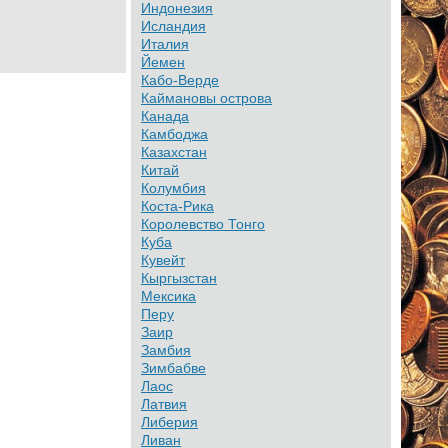
Индонезия
Исландия
Италия
Йемен
Кабо-Верде
Каймановы острова
Канада
Камбоджа
Казахстан
Китай
Колумбия
Коста-Рика
Королевство Тонго
Куба
Кувейт
Кыргызстан
Мексика
Перу
Заир
Замбия
Зимбабве
Лаос
Латвия
Либерия
Ливан