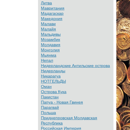
Литва
Мавритания
Мадагаскар
Македония
Малави
Малайя
Мальдивы
Мозамбик
Молдавия
Монголия
Мьянма
Непал
Нидерландские Антильские острова
Нидерланды
Никарагуа
НОТГЕЛЬДЫ
Оман
Острова Кука
Пакистан
Папуа - Новая Гвинея
Парагвай
Польша
Приднепровская Молдавская
Республика
Российская Империя