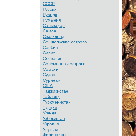
СССР
Россия
Руанда
Румыния
Сальвадор
Самоа
Свазиленд
Сейшельские острова
Сербия
Сирия
Словения
Соломоновы острова
Сомали
Судан
Суринам
США
Таджикистан
Тайланд
Туркменистан
Турция
Уганда
Узбекистан
Украина
Уругвай
Филиппины