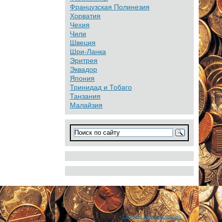
Французская Полинезия
Хорватия
Чехия
Чили
Швеция
Шри-Ланка
Эритрея
Эквадор
Япония
Тринидад и Тобаго
Танзания
Малайзия
Создать сайт бесплатно