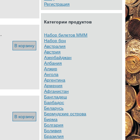
Регистрация
Категории продуктов
.
Набор билетов МММ
Набор бон
В корзину
Австралия
Австрия
Азербайджан
Албания
Алжир
Ангола
Аргентина
Армения
Афганистан
Бангладеш
Барбадос
Беларусь
Бермудские острова
В корзину
Бирма
Болгария
Боливия
Бразилия