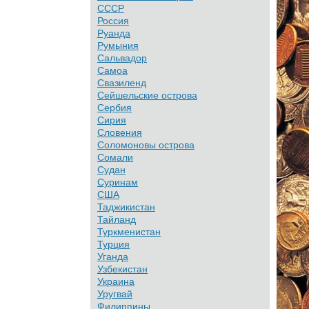
СССР
Россия
Руанда
Румыния
Сальвадор
Самоа
Свазиленд
Сейшельские острова
Сербия
Сирия
Словения
Соломоновы острова
Сомали
Судан
Суринам
США
Таджикистан
Тайланд
Туркменистан
Турция
Уганда
Узбекистан
Украина
Уругвай
Филиппины