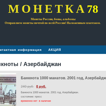
МОНЕТКА
78
Монеты России, боны, альбомы
Отправляем монеты почтой по всей России! Наложенным платежом.
нтактная информация
АКЦИЯ
нкноты / Азербайджан
Банкнота 1000 манатов. 2001 год, Азербайдж
240 руб.
0 руб.
Банкнота 1000 манатов. 2001 год, Азербайджан.
состояние: пресс
временно нет в наличии