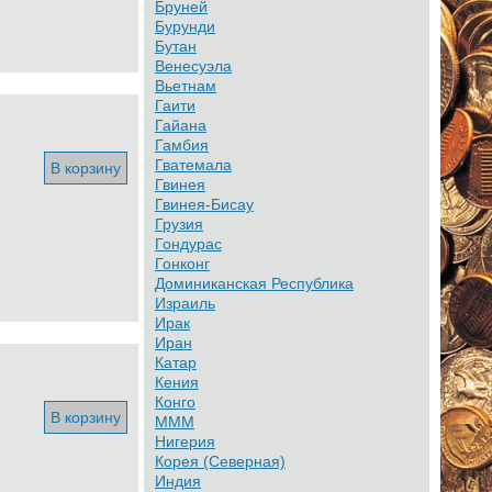
Бруней
Бурунди
Бутан
Венесуэла
Вьетнам
Гаити
Гайана
Гамбия
Гватемала
В корзину
Гвинея
Гвинея-Бисау
Грузия
Гондурас
Гонконг
Доминиканская Республика
Израиль
Ирак
Иран
Катар
Кения
Конго
В корзину
МММ
Нигерия
Корея (Северная)
Индия