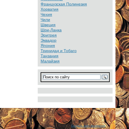
Французская Полинезия
Хорватия
Чехия
Чили
Швеция
Шри-Ланка
Эритрея
Эквадор
Япония
Тринидад и Тобаго
Танзания
Малайзия
Создать сайт бесплатно