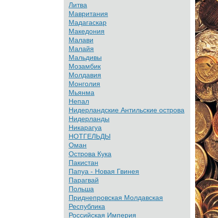
Литва
Мавритания
Мадагаскар
Македония
Малави
Малайя
Мальдивы
Мозамбик
Молдавия
Монголия
Мьянма
Непал
Нидерландские Антильские острова
Нидерланды
Никарагуа
НОТГЕЛЬДЫ
Оман
Острова Кука
Пакистан
Папуа - Новая Гвинея
Парагвай
Польша
Приднепровская Молдавская
Республика
Российская Империя