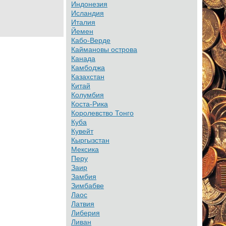
Индонезия
Исландия
Италия
Йемен
Кабо-Верде
Каймановы острова
Канада
Камбоджа
Казахстан
Китай
Колумбия
Коста-Рика
Королевство Тонго
Куба
Кувейт
Кыргызстан
Мексика
Перу
Заир
Замбия
Зимбабве
Лаос
Латвия
Либерия
Ливан