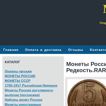
Отпр
Главная
Оплата и доставка
Отзывы
Контакт
КАТАЛОГ
Монеты Росси
Редкость.RAR
Лидеры продаж
МОНЕТЫ РОССИИ
МОНЕТЫ СССР
1700-1917 Российская Империя
Монеты России регулярного
выпуска (погодовка)
Наборы монет России
Монеты иностранные