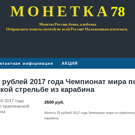
МОНЕТКА
78
Монеты России, боны, альбомы
Отправляем монеты почтой по всей России! Наложенным платежом.
нтактная информация
АКЦИЯ
 рублей 2017 года Чемпионат мира п
кой стрельбе из карабина
2600 руб.
Монета 25 рублей 2017 года Чемпионат мира по практичес
карабина