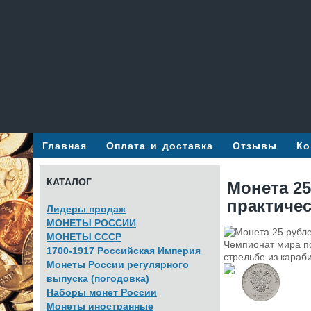
Главная
Оплата и доставка
Отзывы
Ко
КАТАЛОГ
Монета 25
практичес
Лидеры продаж
МОНЕТЫ РОССИИ
МОНЕТЫ СССР
1700-1917 Российская Империя
Монеты России регулярного
выпуска (погодовка)
Наборы монет России
Монеты иностранные