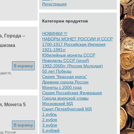
Регистрация
Категории продуктов
НОВИНКИ !!!
а, Города –
НАБОРЫ МОНЕТ РОССИИ И СССР
1700-1917 Российская Империя
ашизма
1921-1991гг
Юбилейные монеты СССР
Новоделы СССР (proof)
В корзину
1992-2000гг (Россия Молодая)
50 лет Победы
ударств,
Серия "Красная книга"
Древние города России
Монеты с 2000 года
Серия Российская Федерация
Города воинской славы
Московский МД
, Монета 5
Санкт-Петербургский МД
1 рубль
2 рубля
В корзину
3 рубля
5 рублей
од, Россия