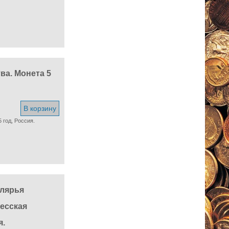
ва. Монета 5
В корзину
 год, Россия.
олярья
есская
я.