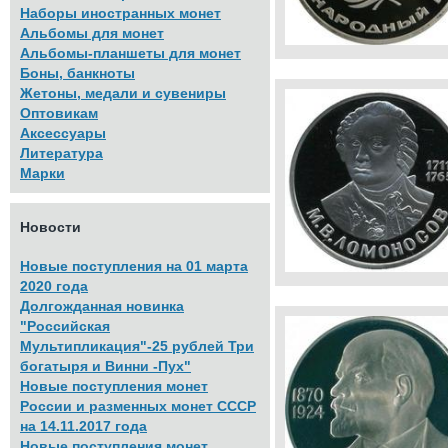
Наборы иностранных монет
Альбомы для монет
Альбомы-планшеты для монет
Боны, банкноты
Жетоны, медали и сувениры
Оптовикам
Аксессуары
Литература
Марки
Новости
Новые поступления на 01 марта
2020 года
Долгожданная новинка
"Российская
Мультипликация"-25 рублей Три
богатыря и Винни -Пух"
Новые поступления монет
России и разменных монет СССР
на 14.11.2017 года
Новые поступления монет