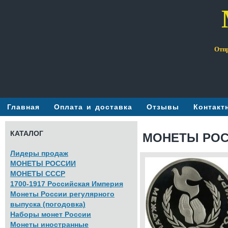
Отпр
Главная
Оплата и доставка
Отзывы
Контакт
КАТАЛОГ
МОНЕТЫ РОСС
Лидеры продаж
МОНЕТЫ РОССИИ
МОНЕТЫ СССР
1700-1917 Российская Империя
Монеты России регулярного
выпуска (погодовка)
Наборы монет России
Монеты иностранные