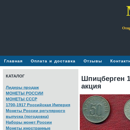
Отпр
Главная
Оплата и доставка
Отзывы
Контакт
КАТАЛОГ
Шпицберген 19
акция
Лидеры продаж
МОНЕТЫ РОССИИ
МОНЕТЫ СССР
1700-1917 Российская Империя
Монеты России регулярного
выпуска (погодовка)
Наборы монет России
Монеты иностранные