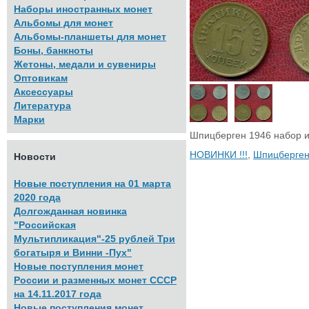
Наборы иностранных монет
Альбомы для монет
Альбомы-планшеты для монет
Боны, банкноты
Жетоны, медали и сувениры
Оптовикам
Аксессуары
Литература
Марки
Шпицберген 1946 набор из
НОВИНКИ !!!
,
Шпицберге
Новости
Новые поступления на 01 марта
2020 года
Долгожданная новинка
"Российская
Мультипликация"-25 рублей Три
богатыря и Винни -Пух"
Новые поступления монет
России и разменных монет СССР
на 14.11.2017 года
Новые поступления монет